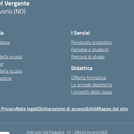
el Vergante
vorio (NO)
Visita la pagina iniziale della scuola
la
I Servizi
zione
Personale scolastico
Famiglie e studenti
della scuola
Percorsi di studio
ne
Didattica
della scuola
Offerta formativa
azione
Le schede didattiche
I progetti delle classi
 Privacy
Note legali
Dichiarazione di accessibilità
Mappa del sito
Indirizzo:
Via Pulazzini, 15 - 28045 Invorio (NO)