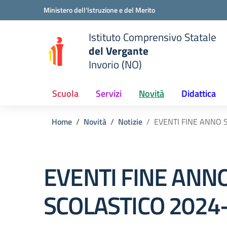
Vai ai contenuti
Vai al menu di navigazione
Vai al footer
Ministero dell'Istruzione e del Merito
Istituto Comprensivo Statale
del Vergante
Invorio (NO)
 della scuola
— Visita la pagina iniziale del
Scuola
Servizi
Novità
Didattica
Home
Novità
Notizie
EVENTI FINE ANNO 
EVENTI FINE ANN
SCOLASTICO 2024