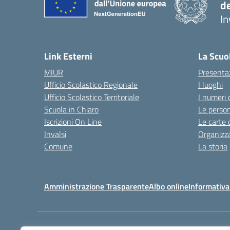
d
In
— 
Link Esterni
La Scuo
MIUR
Presenta
Ufficio Scolastico Regionale
I luoghi
Ufficio Scolastico Territoriale
I numeri 
Scuola in Chiaro
Le perso
Iscrizioni On Line
Le carte 
Invalsi
Organizz
Comune
La storia
Amministrazione Trasparente
Albo online
Informativa