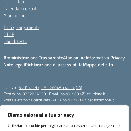
Le circolari
Calendario eventi
Albo online
Tutti gli argomenti
PTOF
Libri di testo
Amministrazione Trasparente
Albo online
Informativa Privacy
Note legali
Dichiarazione di accessibilità
Mappa del sito
Indirizzo:
Via Pulazzini, 15 - 28045 Invorio (NO)
Centralino:
0322254030
Email:
noic819001@istruzione.it
Posta elettronica certificata (PEC):
noic819001@pec.istruzione.it
Codice fiscale: 90009280034
Diamo valore alla tua privacy
Codice meccanografico:
NOIC819001
Codice Indice delle Pubbliche Amministrazioni (IPA): istsc_noic819001
Utilizziamo i cookie per migliorare la tua esperienza di navigazione,
Codice unico di fatturazione (CUF): UFZ9M3