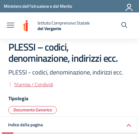
Vai ai contenuti
Vai al menu di navigazione
Vai al footer
Ministero dell'Istruzione e del Merito
Istituto Comprensivo Statale
del Vergante
— Visita la pagina iniziale della scuola
PLESSI – codici,
denominazione, indirizzi ecc.
PLESSI - codici, denominazione, indirizzi ecc.
Stampa / Condividi
Tipologia
Documento Generico
Indice della pagina