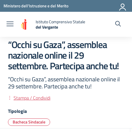
Vai ai contenuti
Vai al menu di navigazione
Vai al footer
Ministero dell'Istruzione e del Merito
Istituto Comprensivo Statale
del Vergante
— Visita la pagina iniziale della scuola
“Occhi su Gaza”, assemblea
nazionale online il 29
settembre. Partecipa anche tu!
“Occhi su Gaza”, assemblea nazionale online il
29 settembre. Partecipa anche tu!
Stampa / Condividi
Tipologia
Bacheca Sindacale