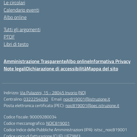
Le circolari
Calendario eventi
Albo online
Tutti gli argomenti
PTOF
Libri di testo
Amministrazione Trasparente
Albo online
Informativa Privacy
Note legali
Dichiarazione di accessibilità
Mappa del sito
Indirizzo:
Via Pulazzini, 15 - 28045 Invorio (NO)
Centralino:
0322254030
Email:
noic819001@istruzione.it
Posta elettronica certificata (PEC):
noic819001@pec.istruzione.it
Codice fiscale: 90009280034
Codice meccanografico:
NOIC819001
Codice Indice delle Pubbliche Amministrazioni (IPA): istsc_noic819001
Codice unico di fatturazione (CUF): UFZ9M3