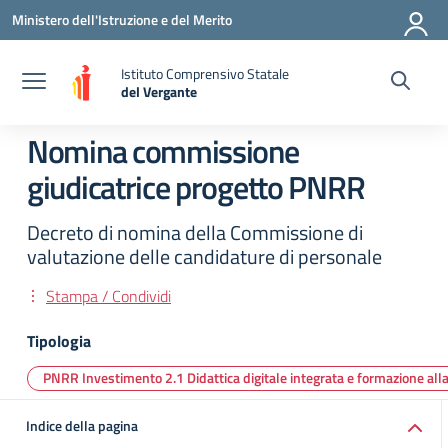
Vai ai contenuti
Vai al menu di navigazione
Vai al footer
Ministero dell'Istruzione e del Merito
Istituto Comprensivo Statale
del Vergante
— Visita la pagina iniziale della scuola
Nomina commissione
giudicatrice progetto PNRR
Decreto di nomina della Commissione di
valutazione delle candidature di personale
Stampa / Condividi
Tipologia
PNRR Investimento 2.1 Didattica digitale integrata e formazione alla
Indice della pagina