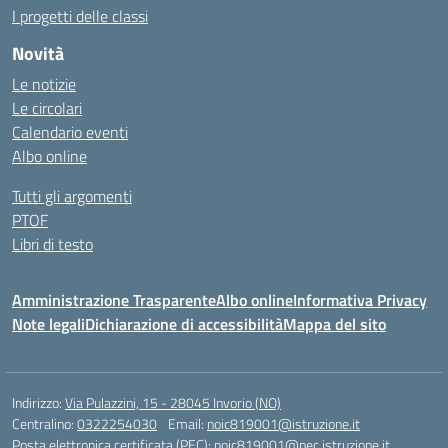
I progetti delle classi
Novità
Le notizie
Le circolari
Calendario eventi
Albo online
Tutti gli argomenti
PTOF
Libri di testo
Amministrazione Trasparente
Albo online
Informativa Privacy
Note legali
Dichiarazione di accessibilità
Mappa del sito
Indirizzo:
Via Pulazzini, 15 - 28045 Invorio (NO)
Centralino:
0322254030
Email:
noic819001@istruzione.it
Posta elettronica certificata (PEC):
noic819001@pec.istruzione.it