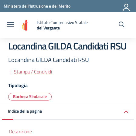
Vai ai contenuti
Vai al menu di navigazione
Vai al footer
Ministero dell'Istruzione e del Merito
Istituto Comprensivo Statale
del Vergante
— Visita la pagina iniziale della scuola
Locandina GILDA Candidati RSU
Locandina GILDA Candidati RSU
Stampa / Condividi
Tipologia
Bacheca Sindacale
Indice della pagina
Descrizione