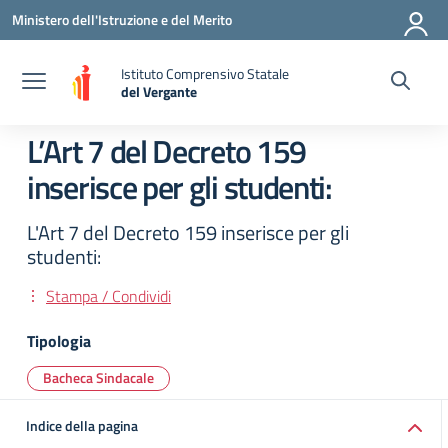
Vai ai contenuti
Vai al menu di navigazione
Vai al footer
Ministero dell'Istruzione e del Merito
Istituto Comprensivo Statale
del Vergante
— Visita la pagina iniziale della scuola
L’Art 7 del Decreto 159
inserisce per gli studenti:
L'Art 7 del Decreto 159 inserisce per gli
studenti:
Stampa / Condividi
Tipologia
Bacheca Sindacale
Indice della pagina