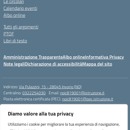
Le circolari
Calendario eventi
Albo online
Tutti gli argomenti
PTOF
Libri di testo
Amministrazione Trasparente
Albo online
Informativa Privacy
Note legali
Dichiarazione di accessibilità
Mappa del sito
Indirizzo:
Via Pulazzini, 15 - 28045 Invorio (NO)
Centralino:
0322254030
Email:
noic819001@istruzione.it
Posta elettronica certificata (PEC):
noic819001@pec.istruzione.it
Codice fiscale: 90009280034
Diamo valore alla tua privacy
Codice meccanografico:
NOIC819001
Codice Indice delle Pubbliche Amministrazioni (IPA): istsc_noic819001
Utilizziamo i cookie per migliorare la tua esperienza di navigazione,
Codice unico di fatturazione (CUF): UFZ9M3