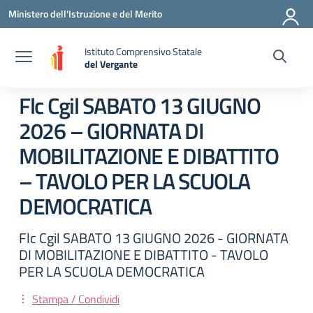
Vai ai contenuti
Vai al menu di navigazione
Vai al footer
Ministero dell'Istruzione e del Merito
Istituto Comprensivo Statale
del Vergante
— Visita la pagina iniziale della scuola
Flc Cgil SABATO 13 GIUGNO
2026 – GIORNATA DI
MOBILITAZIONE E DIBATTITO
– TAVOLO PER LA SCUOLA
DEMOCRATICA
Flc Cgil SABATO 13 GIUGNO 2026 - GIORNATA
DI MOBILITAZIONE E DIBATTITO - TAVOLO
PER LA SCUOLA DEMOCRATICA
Stampa / Condividi