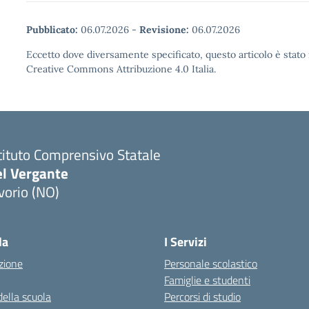
Pubblicato:
06.07.2026
-
Revisione:
06.07.2026
Eccetto dove diversamente specificato, questo articolo è stato 
Creative Commons Attribuzione 4.0 Italia.
tituto Comprensivo Statale
el Vergante
vorio (NO)
Visita la pagina iniziale della scuola
la
I Servizi
zione
Personale scolastico
Famiglie e studenti
della scuola
Percorsi di studio