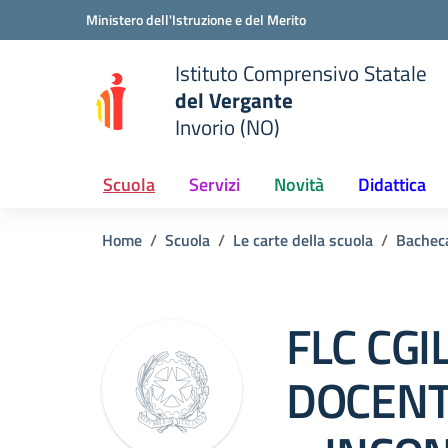
Vai ai contenuti
Vai al menu di navigazione
Vai al footer
Ministero dell'Istruzione e del Merito
Istituto Comprensivo Statale
del Vergante
Invorio (NO)
 della scuola
— Visita la pagina iniziale del
Scuola
Servizi
Novità
Didattica
Home
Scuola
Le carte della scuola
Bachec
FLC CGI
DOCENT