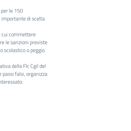
 per le 150
e importante di scelta
er cui commettere
e le sanzioni previste
no scolastico o peggio
tiva della Flc Cgil del
 passi falsi, organizza
interessato: