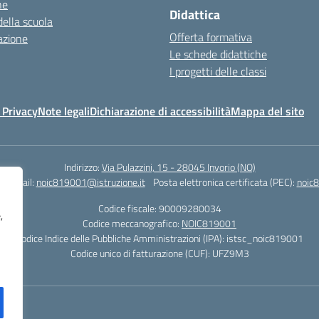
ne
Didattica
della scuola
Offerta formativa
azione
Le schede didattiche
I progetti delle classi
 Privacy
Note legali
Dichiarazione di accessibilità
Mappa del sito
Indirizzo:
Via Pulazzini, 15 - 28045 Invorio (NO)
0
Email:
noic819001@istruzione.it
Posta elettronica certificata (PEC):
noic8
Codice fiscale: 90009280034
,
Codice meccanografico:
NOIC819001
Codice Indice delle Pubbliche Amministrazioni (IPA): istsc_noic819001
Codice unico di fatturazione (CUF): UFZ9M3