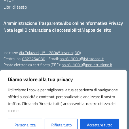
PTOF
Libri di testo
Amministrazione Trasparente
Albo online
Informativa Privacy
Note legali
Dichiarazione di accessibilità
Mappa del sito
Indirizzo:
Via Pulazzini, 15 - 28045 Invorio (NO)
Centralino:
0322254030
Email:
noic819001@istruzione.it
Posta elettronica certificata (PEC):
noic819001@pec.istruzione.it
Codice fiscale: 90009280034
Diamo valore alla tua privacy
Codice meccanografico:
NOIC819001
Codice Indice delle Pubbliche Amministrazioni (IPA): istsc_noic819001
Utilizziamo i cookie per migliorare la tua esperienza di navigazione,
Codice unico di fatturazione (CUF): UFZ9M3
offrirti pubblicità o contenuti personalizzati e analizzare il nostro
traffico. Cliccando “Accetta tutti”, acconsenti al nostro utilizzo dei
cookie.
Idea e progetto di Designers Italia
Personalizza
Rifiuta tutto
Accettare tutto