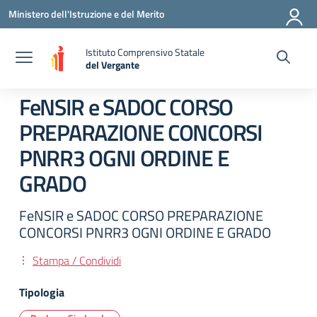
Vai ai contenuti
Vai al menu di navigazione
Vai al footer
Ministero dell'Istruzione e del Merito
Istituto Comprensivo Statale
del Vergante
— Visita la pagina iniziale della scuola
FeNSIR e SADOC CORSO
PREPARAZIONE CONCORSI
PNRR3 OGNI ORDINE E
GRADO
FeNSIR e SADOC CORSO PREPARAZIONE
CONCORSI PNRR3 OGNI ORDINE E GRADO
Stampa / Condividi
Tipologia