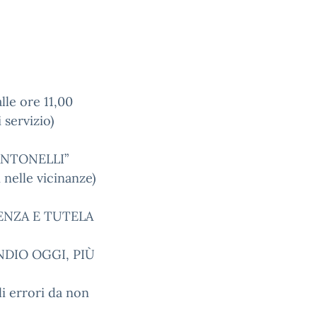
le ore 11,00
 servizio)
 ANTONELLI”
nelle vicinanze)
ENZA E TUTELA
NDIO OGGI, PIÙ
gli errori da non