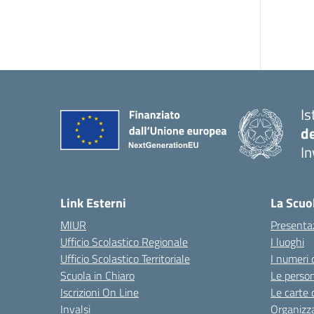
Is
d
In
— 
Link Esterni
La Scuo
MIUR
Presenta
Ufficio Scolastico Regionale
I luoghi
Ufficio Scolastico Territoriale
I numeri 
Scuola in Chiaro
Le perso
Iscrizioni On Line
Le carte 
Invalsi
Organizz