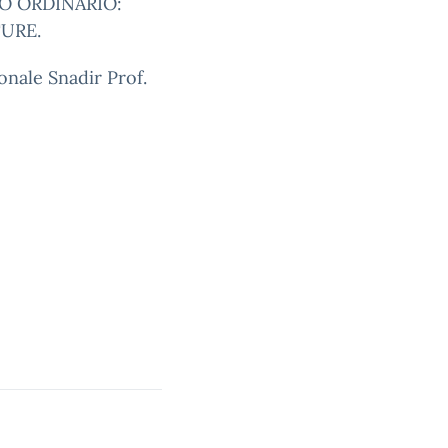
O ORDINARIO:
URE.
onale Snadir Prof.