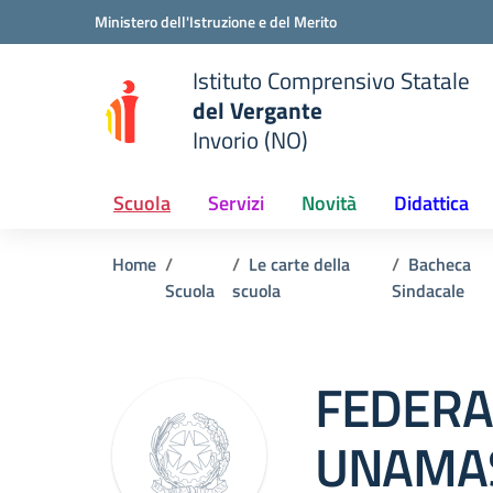
Vai ai contenuti
Vai al menu di navigazione
Vai al footer
Ministero dell'Istruzione e del Merito
Istituto Comprensivo Statale
del Vergante
Invorio (NO)
 della scuola
— Visita la pagina iniziale del
Scuola
Servizi
Novità
Didattica
Home
Le carte della
Bacheca
Scuola
scuola
Sindacale
FEDERA
UNAMAS