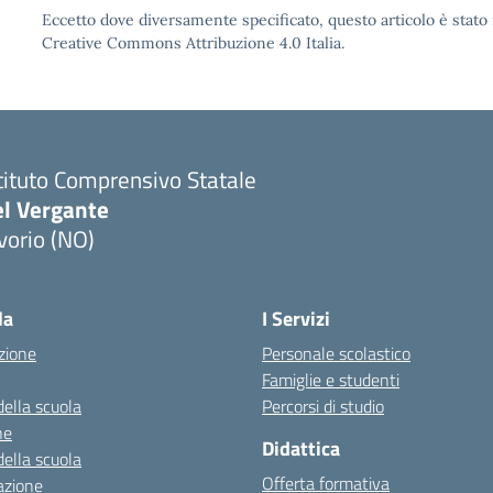
Eccetto dove diversamente specificato, questo articolo è stato 
Creative Commons Attribuzione 4.0 Italia.
tituto Comprensivo Statale
el Vergante
vorio (NO)
Visita la pagina iniziale della scuola
la
I Servizi
zione
Personale scolastico
Famiglie e studenti
della scuola
Percorsi di studio
ne
Didattica
della scuola
Offerta formativa
azione