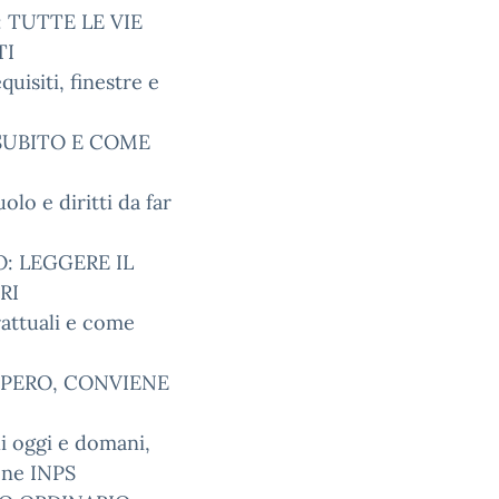
 TUTTE LE VIE
TI
uisiti, finestre e
 SUBITO E COME
lo e diritti da far
: LEGGERE IL
RI
rattuali e come
SPERO, CONVIENE
i oggi e domani,
one INPS