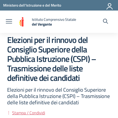
Vai ai contenuti
Vai al menu di navigazione
Vai al footer
Ministero dell'Istruzione e del Merito
Istituto Comprensivo Statale
del Vergante
— Visita la pagina iniziale della scuola
Elezioni per il rinnovo del
Consiglio Superiore della
Pubblica Istruzione (CSPI) –
Trasmissione delle liste
definitive dei candidati
Elezioni per il rinnovo del Consiglio Superiore
della Pubblica Istruzione (CSPI) – Trasmissione
delle liste definitive dei candidati
Stampa / Condividi