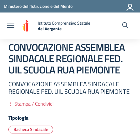
Vai ai contenuti
Vai al menu di navigazione
Vai al footer
Ministero dell'Istruzione e del Merito
Istituto Comprensivo Statale
del Vergante
— Visita la pagina iniziale della scuola
CONVOCAZIONE ASSEMBLEA
SINDACALE REGIONALE FED.
UIL SCUOLA RUA PIEMONTE
CONVOCAZIONE ASSEMBLEA SINDACALE
REGIONALE FED. UIL SCUOLA RUA PIEMONTE
Stampa / Condividi
Tipologia
Bacheca Sindacale