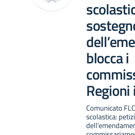
scolasti
sostegn
dell’em
blocca i
commiss
Regioni
Comunicato FLC
scolastica: peti
dell’emendament
commissariament