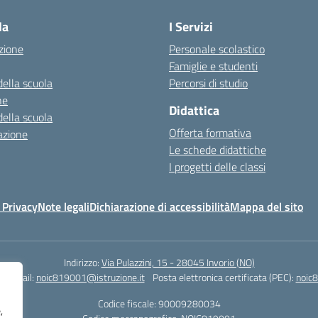
la
I Servizi
zione
Personale scolastico
Famiglie e studenti
della scuola
Percorsi di studio
ne
Didattica
della scuola
Offerta formativa
azione
Le schede didattiche
I progetti delle classi
 Privacy
Note legali
Dichiarazione di accessibilità
Mappa del sito
Indirizzo:
Via Pulazzini, 15 - 28045 Invorio (NO)
0
Email:
noic819001@istruzione.it
Posta elettronica certificata (PEC):
noic8
Codice fiscale: 90009280034
,