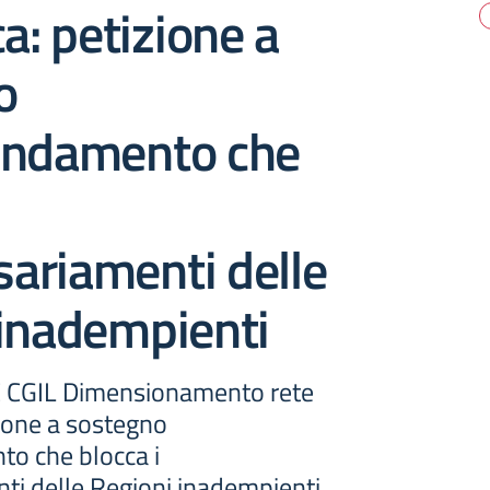
ca: petizione a
o
endamento che
ariamenti delle
 inadempienti
 CGIL Dimensionamento rete
zione a sostegno
o che blocca i
i delle Regioni inadempienti