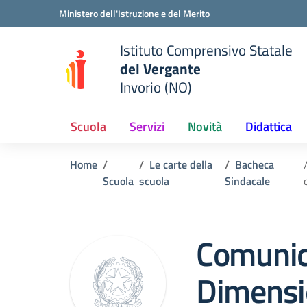
Vai ai contenuti
Vai al menu di navigazione
Vai al footer
Ministero dell'Istruzione e del Merito
Istituto Comprensivo Statale
del Vergante
Invorio (NO)
 della scuola
— Visita la pagina iniziale del
Scuola
Servizi
Novità
Didattica
Home
Le carte della
Bacheca
Scuola
scuola
Sindacale
Comunic
Dimensi