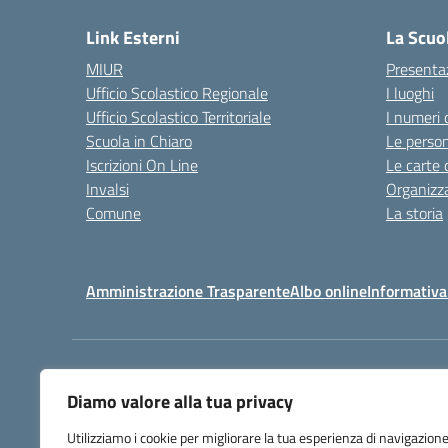
Link Esterni
La Scuo
MIUR
Presenta
Ufficio Scolastico Regionale
I luoghi
Ufficio Scolastico Territoriale
I numeri 
Scuola in Chiaro
Le perso
Iscrizioni On Line
Le carte 
Invalsi
Organizz
Comune
La storia
Amministrazione Trasparente
Albo online
Informativa
Centralino:
032225403
Diamo valore alla tua privacy
Utilizziamo i cookie per migliorare la tua esperienza di navigazione