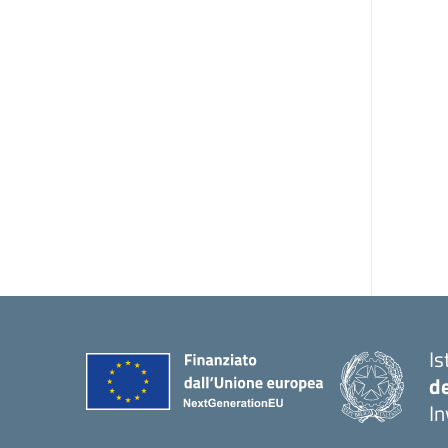
Is
d
In
— 