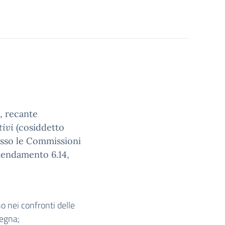
, recante
tivi
(cosiddetto
esso le Commissioni
’emendamento 6.14,
 nei confronti delle
egna;