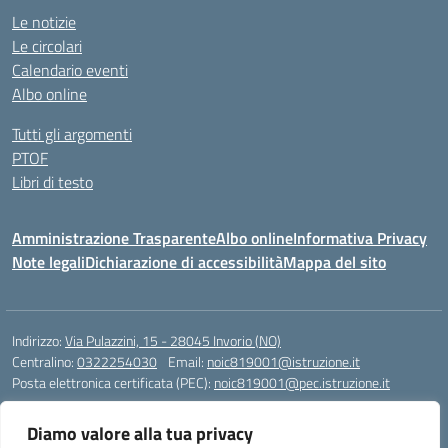
Le notizie
Le circolari
Calendario eventi
Albo online
Tutti gli argomenti
PTOF
Libri di testo
Amministrazione Trasparente
Albo online
Informativa Privacy
Note legali
Dichiarazione di accessibilità
Mappa del sito
Indirizzo:
Via Pulazzini, 15 - 28045 Invorio (NO)
Centralino:
0322254030
Email:
noic819001@istruzione.it
Posta elettronica certificata (PEC):
noic819001@pec.istruzione.it
Codice fiscale: 90009280034
Diamo valore alla tua privacy
Codice meccanografico:
NOIC819001