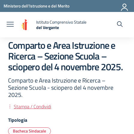
Vai ai contenuti
Vai al menu di navigazione
Vai al footer
Ministero dell'Istruzione e del Merito
Istituto Comprensivo Statale
del Vergante
— Visita la pagina iniziale della scuola
Comparto e Area Istruzione e
Ricerca – Sezione Scuola –
sciopero del 4 novembre 2025.
Comparto e Area Istruzione e Ricerca –
Sezione Scuola - sciopero del 4 novembre
2025.
Stampa / Condividi
Tipologia
Bacheca Sindacale