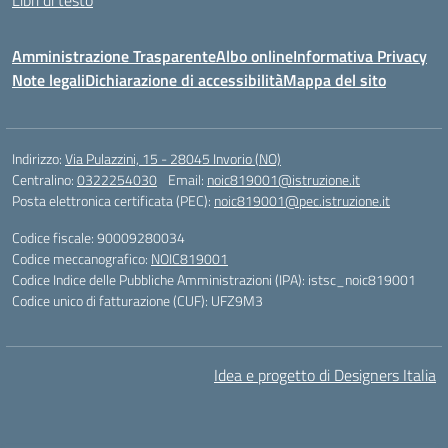
Libri di testo
Amministrazione Trasparente
Albo online
Informativa Privacy
Note legali
Dichiarazione di accessibilità
Mappa del sito
Indirizzo:
Via Pulazzini, 15 - 28045 Invorio (NO)
Centralino:
0322254030
Email:
noic819001@istruzione.it
Posta elettronica certificata (PEC):
noic819001@pec.istruzione.it
Codice fiscale: 90009280034
Codice meccanografico:
NOIC819001
Codice Indice delle Pubbliche Amministrazioni (IPA): istsc_noic819001
Codice unico di fatturazione (CUF): UFZ9M3
Idea e progetto di Designers Italia