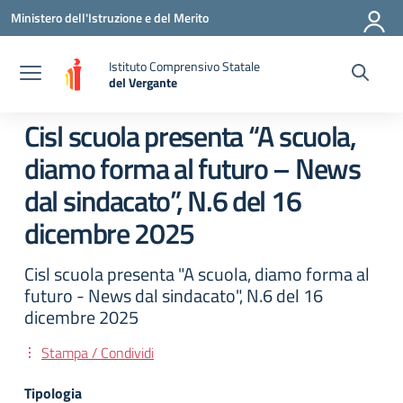
Vai ai contenuti
Vai al menu di navigazione
Vai al footer
Ministero dell'Istruzione e del Merito
Istituto Comprensivo Statale
del Vergante
— Visita la pagina iniziale della scuola
Cisl scuola presenta “A scuola,
diamo forma al futuro – News
dal sindacato”, N.6 del 16
dicembre 2025
Cisl scuola presenta "A scuola, diamo forma al
futuro - News dal sindacato", N.6 del 16
dicembre 2025
Stampa / Condividi
Tipologia