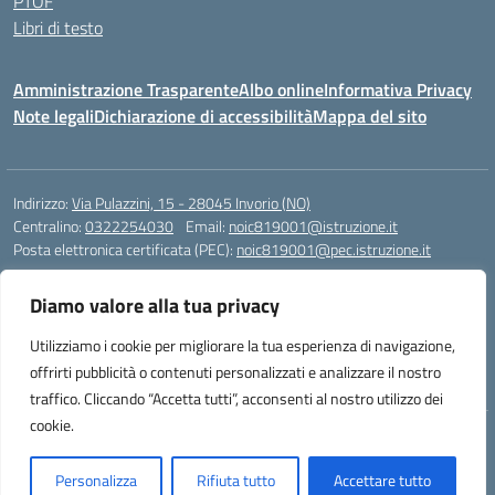
PTOF
Libri di testo
Amministrazione Trasparente
Albo online
Informativa Privacy
Note legali
Dichiarazione di accessibilità
Mappa del sito
Indirizzo:
Via Pulazzini, 15 - 28045 Invorio (NO)
Centralino:
0322254030
Email:
noic819001@istruzione.it
Posta elettronica certificata (PEC):
noic819001@pec.istruzione.it
Codice fiscale: 90009280034
Diamo valore alla tua privacy
Codice meccanografico:
NOIC819001
Codice Indice delle Pubbliche Amministrazioni (IPA): istsc_noic819001
Utilizziamo i cookie per migliorare la tua esperienza di navigazione,
Codice unico di fatturazione (CUF): UFZ9M3
offrirti pubblicità o contenuti personalizzati e analizzare il nostro
traffico. Cliccando “Accetta tutti”, acconsenti al nostro utilizzo dei
cookie.
Idea e progetto di Designers Italia
Personalizza
Rifiuta tutto
Accettare tutto