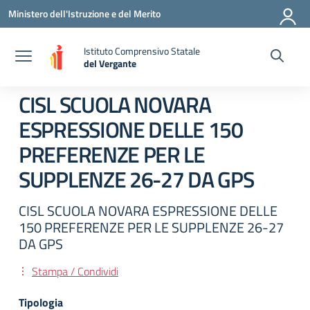
Vai ai contenuti
Vai al menu di navigazione
Vai al footer
Ministero dell'Istruzione e del Merito
Istituto Comprensivo Statale
del Vergante
— Visita la pagina iniziale della scuola
CISL SCUOLA NOVARA
ESPRESSIONE DELLE 150
PREFERENZE PER LE
SUPPLENZE 26-27 DA GPS
CISL SCUOLA NOVARA ESPRESSIONE DELLE
150 PREFERENZE PER LE SUPPLENZE 26-27
DA GPS
Stampa / Condividi
Tipologia