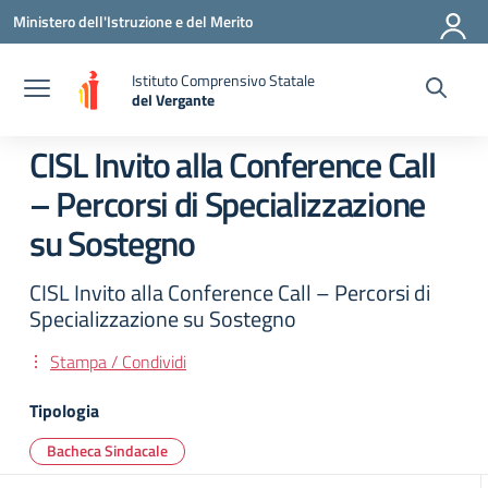
Vai ai contenuti
Vai al menu di navigazione
Vai al footer
Ministero dell'Istruzione e del Merito
Istituto Comprensivo Statale
del Vergante
— Visita la pagina iniziale della scuola
CISL Invito alla Conference Call
– Percorsi di Specializzazione
su Sostegno
CISL Invito alla Conference Call – Percorsi di
Specializzazione su Sostegno
Stampa / Condividi
Tipologia
Bacheca Sindacale