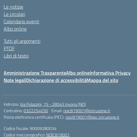
Le notizie
Le circolari
Calendario eventi
Albo online
Tutti gli argomenti
PTOF
Libri di testo
Amministrazione Trasparente
Albo online
Informativa Privacy
Note legali
Dichiarazione di accessibilità
Mappa del sito
Indirizzo:
Via Pulazzini, 15 - 28045 Invorio (NO)
Centralino:
0322254030
Email:
noic819001@istruzione.it
Posta elettronica certificata (PEC):
noic819001@pec.istruzione.it
Codice fiscale: 90009280034
Codice meccanografico:
NOIC819001