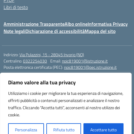
PTOF
Libri di testo
Amministrazione Trasparente
Albo online
Informativa Privacy
Note legali
Dichiarazione di accessibilità
Mappa del sito
Indirizzo:
Via Pulazzini, 15 - 28045 Invorio (NO)
Centralino:
0322254030
Email:
noic819001@istruzione.it
Posta elettronica certificata (PEC):
noic819001@pec.istruzione.it
Codice fiscale: 90009280034
Diamo valore alla tua privacy
Codice meccanografico:
NOIC819001
Codice Indice delle Pubbliche Amministrazioni (IPA): istsc_noic819001
Utilizziamo i cookie per migliorare la tua esperienza di navigazione,
Codice unico di fatturazione (CUF): UFZ9M3
offrirti pubblicità o contenuti personalizzati e analizzare il nostro
traffico. Cliccando “Accetta tutti”, acconsenti al nostro utilizzo dei
cookie.
Idea e progetto di Designers Italia
Personalizza
Rifiuta tutto
Accettare tutto