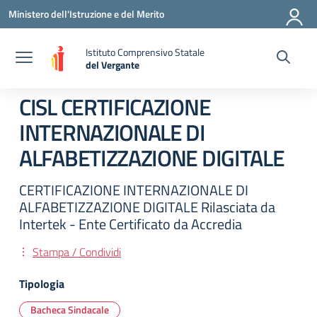
Vai ai contenuti
Vai al menu di navigazione
Vai al footer
Ministero dell'Istruzione e del Merito
Istituto Comprensivo Statale
del Vergante
— Visita la pagina iniziale della scuola
CISL CERTIFICAZIONE
INTERNAZIONALE DI
ALFABETIZZAZIONE DIGITALE
CERTIFICAZIONE INTERNAZIONALE DI
ALFABETIZZAZIONE DIGITALE Rilasciata da
Intertek - Ente Certificato da Accredia
Stampa / Condividi
Tipologia
Bacheca Sindacale