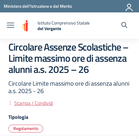
Vai ai contenuti
Vai al menu di navigazione
Vai al footer
Ministero dell'Istruzione e del Merito
Istituto Comprensivo Statale
del Vergante
— Visita la pagina iniziale della scuola
Circolare Assenze Scolastiche –
Limite massimo ore di assenza
alunni a.s. 2025 – 26
Circolare Limite massimo ore di assenza alunni
a.s. 2025 - 26
Stampa / Condividi
Tipologia
Regolamento