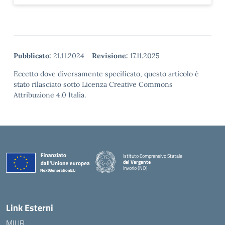
Pubblicato:
21.11.2024
-
Revisione:
17.11.2025
Eccetto dove diversamente specificato, questo articolo è
stato rilasciato sotto Licenza Creative Commons
Attribuzione 4.0 Italia.
Istituto Comprensivo Statale
del Vergante
Invorio (NO)
— Visita la pagina iniziale della scuola
Link Esterni
MIUR