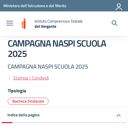
Vai ai contenuti
Vai al menu di navigazione
Vai al footer
Ministero dell'Istruzione e del Merito
Istituto Comprensivo Statale
del Vergante
— Visita la pagina iniziale della scuola
CAMPAGNA NASPI SCUOLA
2025
CAMPAGNA NASPI SCUOLA 2025
Stampa / Condividi
Tipologia
Bacheca Sindacale
Indice della pagina