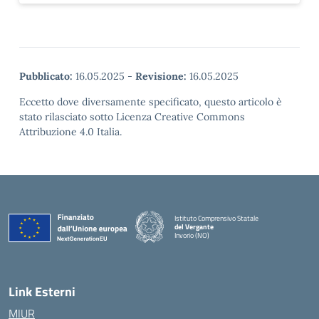
Pubblicato:
16.05.2025
-
Revisione:
16.05.2025
Eccetto dove diversamente specificato, questo articolo è
stato rilasciato sotto Licenza Creative Commons
Attribuzione 4.0 Italia.
Istituto Comprensivo Statale
del Vergante
Invorio (NO)
— Visita la pagina iniziale della scuola
Link Esterni
MIUR