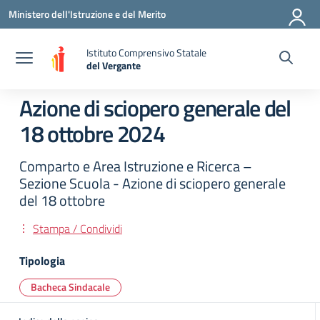
Vai ai contenuti
Vai al menu di navigazione
Vai al footer
Ministero dell'Istruzione e del Merito
Istituto Comprensivo Statale
del Vergante
— Visita la pagina iniziale della scuola
Azione di sciopero generale del
18 ottobre 2024
Comparto e Area Istruzione e Ricerca –
Sezione Scuola - Azione di sciopero generale
del 18 ottobre
Stampa / Condividi
Tipologia
Bacheca Sindacale