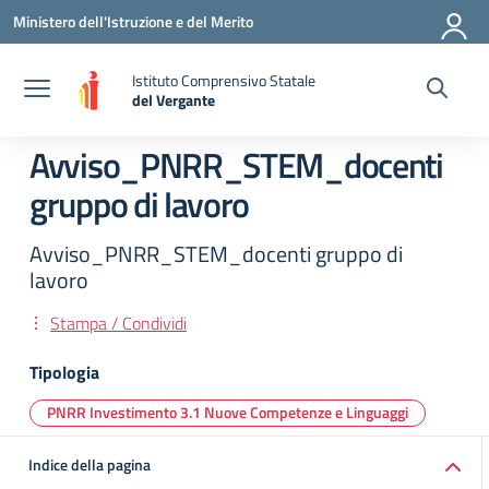
Vai ai contenuti
Vai al menu di navigazione
Vai al footer
Ministero dell'Istruzione e del Merito
Istituto Comprensivo Statale
del Vergante
— Visita la pagina iniziale della scuola
Avviso_PNRR_STEM_docenti
gruppo di lavoro
Avviso_PNRR_STEM_docenti gruppo di
lavoro
Stampa / Condividi
Tipologia
PNRR Investimento 3.1 Nuove Competenze e Linguaggi
Indice della pagina