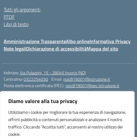
Tutti gli argomenti
PTOF
Libri di testo
Amministrazione Trasparente
Albo online
Informativa Privacy
Note legali
Dichiarazione di accessibilità
Mappa del sito
Indirizzo:
Via Pulazzini, 15 - 28045 Invorio (NO)
Centralino:
0322254030
Email:
noic819001@istruzione.it
Posta elettronica certificata (PEC):
noic819001@pec.istruzione.it
Codice fiscale: 90009280034
Diamo valore alla tua privacy
Codice meccanografico:
NOIC819001
Codice Indice delle Pubbliche Amministrazioni (IPA): istsc_noic819001
Utilizziamo i cookie per migliorare la tua esperienza di navigazione,
Codice unico di fatturazione (CUF): UFZ9M3
offrirti pubblicità o contenuti personalizzati e analizzare il nostro
traffico. Cliccando “Accetta tutti”, acconsenti al nostro utilizzo dei
cookie.