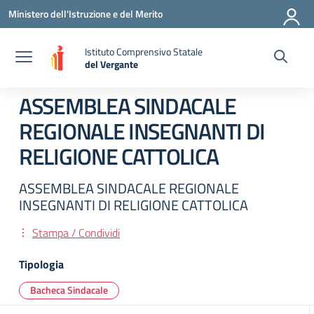
Vai ai contenuti
Vai al menu di navigazione
Vai al footer
Ministero dell'Istruzione e del Merito
Istituto Comprensivo Statale
del Vergante
— Visita la pagina iniziale della scuola
ASSEMBLEA SINDACALE
REGIONALE INSEGNANTI DI
RELIGIONE CATTOLICA
ASSEMBLEA SINDACALE REGIONALE
INSEGNANTI DI RELIGIONE CATTOLICA
Stampa / Condividi
Tipologia
Bacheca Sindacale