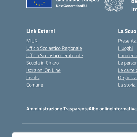
d
In
— 
Link Esterni
La Scuo
MIUR
Presenta
Ufficio Scolastico Regionale
I luoghi
Ufficio Scolastico Territoriale
I numeri 
Scuola in Chiaro
Le perso
Iscrizioni On Line
Le carte 
Invalsi
Organizz
Comune
La storia
Amministrazione Trasparente
Albo online
Informativa