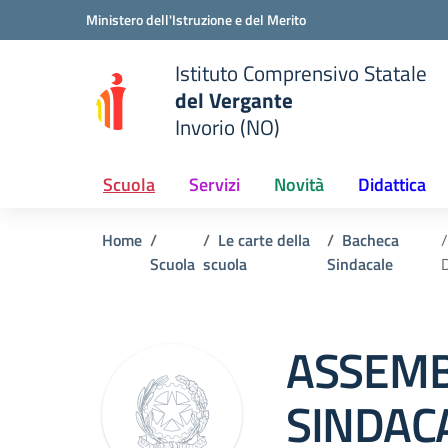
Vai ai contenuti
Vai al menu di navigazione
Vai al footer
Ministero dell'Istruzione e del Merito
Istituto Comprensivo Statale
del Vergante
Invorio (NO)
 della scuola
— Visita la pagina iniziale del
Scuola
Servizi
Novità
Didattica
Home
Le carte della
Bacheca
Scuola
scuola
Sindacale
ASSEM
SINDACA