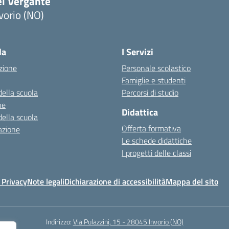
el Vergante
vorio (NO)
Visita la pagina iniziale della scuola
la
I Servizi
zione
Personale scolastico
Famiglie e studenti
della scuola
Percorsi di studio
ne
Didattica
della scuola
Offerta formativa
azione
Le schede didattiche
I progetti delle classi
 Privacy
Note legali
Dichiarazione di accessibilità
Mappa del sito
Indirizzo:
Via Pulazzini, 15 - 28045 Invorio (NO)