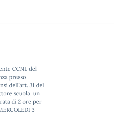
gente CCNL del
nza presso
si dell’art. 31 del
ttore scuola, un
rata di 2 ore per
di MERCOLEDI 3