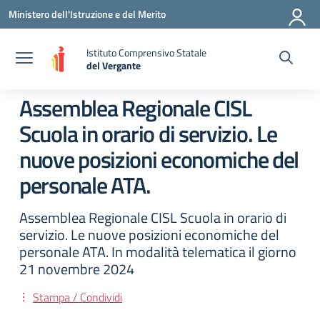
Vai ai contenuti
Vai al menu di navigazione
Vai al footer
Ministero dell'Istruzione e del Merito
Istituto Comprensivo Statale
del Vergante
— Visita la pagina iniziale della scuola
Assemblea Regionale CISL
Scuola in orario di servizio. Le
nuove posizioni economiche del
personale ATA.
Assemblea Regionale CISL Scuola in orario di
servizio. Le nuove posizioni economiche del
personale ATA. In modalità telematica il giorno
21 novembre 2024
Stampa / Condividi