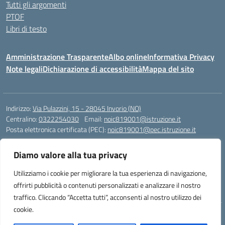
Tutti gli argomenti
PTOF
Libri di testo
Amministrazione Trasparente
Albo online
Informativa Privacy
Note legali
Dichiarazione di accessibilità
Mappa del sito
Indirizzo:
Via Pulazzini, 15 - 28045 Invorio (NO)
Centralino:
0322254030
Email:
noic819001@istruzione.it
Posta elettronica certificata (PEC):
noic819001@pec.istruzione.it
Codice fiscale: 90009280034
Diamo valore alla tua privacy
Codice meccanografico:
NOIC819001
Codice Indice delle Pubbliche Amministrazioni (IPA): istsc_noic819001
Utilizziamo i cookie per migliorare la tua esperienza di navigazione,
Codice unico di fatturazione (CUF): UFZ9M3
offrirti pubblicità o contenuti personalizzati e analizzare il nostro
traffico. Cliccando “Accetta tutti”, acconsenti al nostro utilizzo dei
cookie.
Idea e progetto di Designers Italia