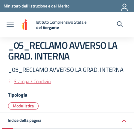
Vai ai contenuti
Vai al menu di navigazione
Vai al footer
Ministero dell'Istruzione e del Merito
Istituto Comprensivo Statale
del Vergante
— Visita la pagina iniziale della scuola
_05_RECLAMO AVVERSO LA
GRAD. INTERNA
_05_RECLAMO AVVERSO LA GRAD. INTERNA
Stampa / Condividi
Tipologia
Modulistica
Indice della pagina