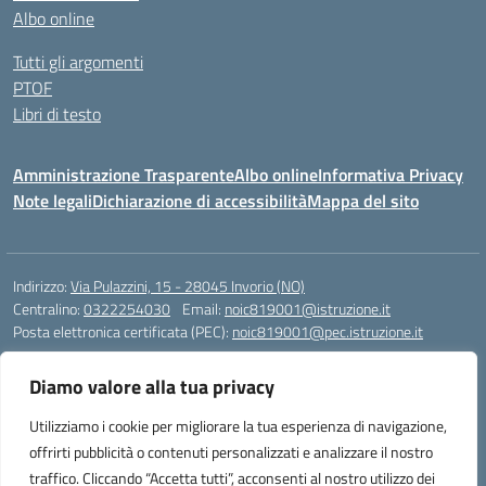
Albo online
Tutti gli argomenti
PTOF
Libri di testo
Amministrazione Trasparente
Albo online
Informativa Privacy
Note legali
Dichiarazione di accessibilità
Mappa del sito
Indirizzo:
Via Pulazzini, 15 - 28045 Invorio (NO)
Centralino:
0322254030
Email:
noic819001@istruzione.it
Posta elettronica certificata (PEC):
noic819001@pec.istruzione.it
Codice fiscale: 90009280034
Diamo valore alla tua privacy
Codice meccanografico:
NOIC819001
Codice Indice delle Pubbliche Amministrazioni (IPA): istsc_noic819001
Utilizziamo i cookie per migliorare la tua esperienza di navigazione,
Codice unico di fatturazione (CUF): UFZ9M3
offrirti pubblicità o contenuti personalizzati e analizzare il nostro
traffico. Cliccando “Accetta tutti”, acconsenti al nostro utilizzo dei