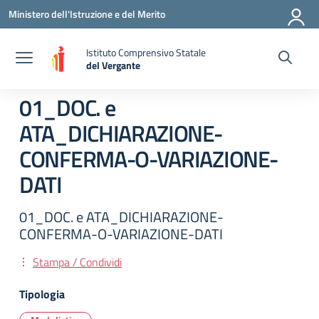
Vai ai contenuti
Vai al menu di navigazione
Vai al footer
Ministero dell'Istruzione e del Merito
Istituto Comprensivo Statale
del Vergante
— Visita la pagina iniziale della scuola
01_DOC. e
ATA_DICHIARAZIONE-
CONFERMA-O-VARIAZIONE-
DATI
01_DOC. e ATA_DICHIARAZIONE-
CONFERMA-O-VARIAZIONE-DATI
Stampa / Condividi
Tipologia