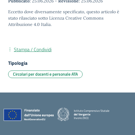
Pubblicato:
25.06.2026
-
Revisione:
25.06.2026
Eccetto dove diversamente specificato, questo articolo è
stato rilasciato sotto Licenza Creative Commons
Attribuzione 4.0 Italia.
Stampa / Condividi
Tipologia
Circolari per docenti e personale ATA
Istituto Comprensivo Statale
del Vergante
Invorio (NO)
— Visita la pagina iniziale della scuola