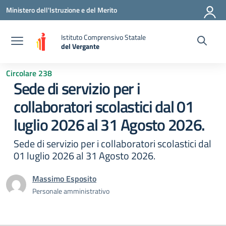
Vai ai contenuti
Vai al menu di navigazione
Vai al footer
Ministero dell'Istruzione e del Merito
Istituto Comprensivo Statale
del Vergante
— Visita la pagina iniziale della scuola
Circolare 238
Sede di servizio per i
collaboratori scolastici dal 01
luglio 2026 al 31 Agosto 2026.
Sede di servizio per i collaboratori scolastici dal
01 luglio 2026 al 31 Agosto 2026.
Massimo Esposito
Personale amministrativo