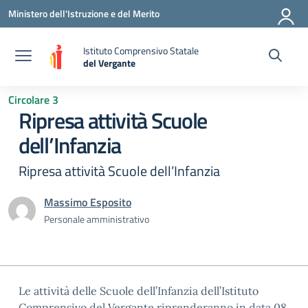
Vai ai contenuti
Vai al menu di navigazione
Vai al footer
Ministero dell'Istruzione e del Merito
Istituto Comprensivo Statale
del Vergante
— Visita la pagina iniziale della scuola
Circolare 3
Ripresa attività Scuole
dell’Infanzia
Ripresa attività Scuole dell’Infanzia
Massimo Esposito
Personale amministrativo
Le attività delle Scuole dell’Infanzia dell’Istituto
Comprensivo del Vergante riprenderanno in data 08