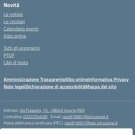
Novità
Le notizie
Le circolari
Calendario eventi
Albo online
Tutti gli argomenti
PTOF
Libri di testo
Amministrazione Trasparente
Albo online
Informativa Privacy
Note legali
Dichiarazione di accessibilità
Mappa del sito
Indirizzo:
Via Pulazzini, 15 - 28045 Invorio (NO)
Centralino:
0322254030
Email:
noic819001@istruzione.it
Posta elettronica certificata (PEC):
noic819001@pec.istruzione.it
Codice fiscale: 90009280034