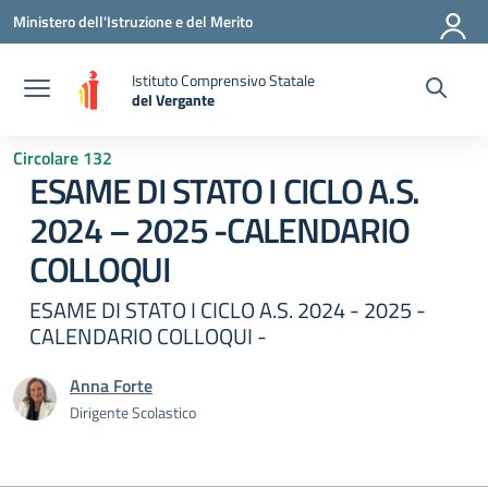
Vai ai contenuti
Vai al menu di navigazione
Vai al footer
Ministero dell'Istruzione e del Merito
Istituto Comprensivo Statale
del Vergante
— Visita la pagina iniziale della scuola
Circolare 132
ESAME DI STATO I CICLO A.S.
2024 – 2025 -CALENDARIO
COLLOQUI
ESAME DI STATO I CICLO A.S. 2024 - 2025 -
CALENDARIO COLLOQUI -
Anna Forte
Dirigente Scolastico