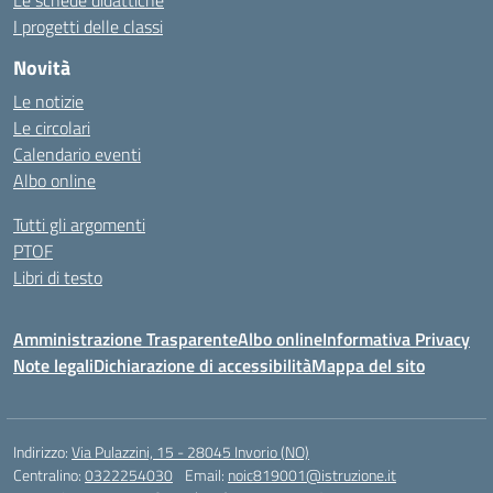
Le schede didattiche
I progetti delle classi
Novità
Le notizie
Le circolari
Calendario eventi
Albo online
Tutti gli argomenti
PTOF
Libri di testo
Amministrazione Trasparente
Albo online
Informativa Privacy
Note legali
Dichiarazione di accessibilità
Mappa del sito
Indirizzo:
Via Pulazzini, 15 - 28045 Invorio (NO)
Centralino:
0322254030
Email:
noic819001@istruzione.it