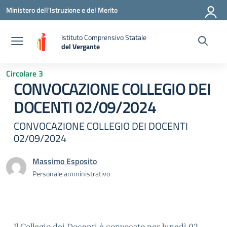
Vai ai contenuti
Vai al menu di navigazione
Vai al footer
Ministero dell'Istruzione e del Merito
Istituto Comprensivo Statale
del Vergante
— Visita la pagina iniziale della scuola
Circolare 3
CONVOCAZIONE COLLEGIO DEI
DOCENTI 02/09/2024
CONVOCAZIONE COLLEGIO DEI DOCENTI
02/09/2024
Massimo Esposito
Personale amministrativo
Il Collegio dei Docenti è convocato per lunedì 02