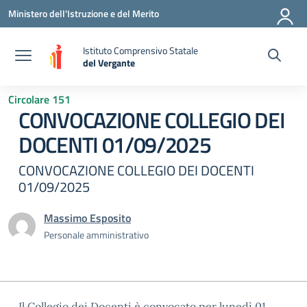
Vai ai contenuti
Vai al menu di navigazione
Vai al footer
Ministero dell'Istruzione e del Merito
Istituto Comprensivo Statale
del Vergante
— Visita la pagina iniziale della scuola
Circolare 151
CONVOCAZIONE COLLEGIO DEI
DOCENTI 01/09/2025
CONVOCAZIONE COLLEGIO DEI DOCENTI
01/09/2025
Massimo Esposito
Personale amministrativo
Il Collegio dei Docenti è convocato per lunedì 01