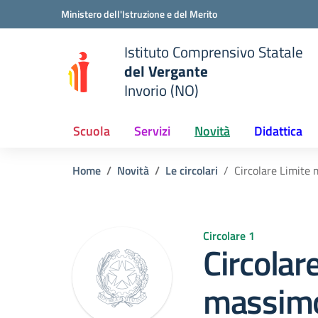
Vai ai contenuti
Vai al menu di navigazione
Vai al footer
Ministero dell'Istruzione e del Merito
Istituto Comprensivo Statale
del Vergante
Invorio (NO)
 della scuola
— Visita la pagina iniziale del
Scuola
Servizi
Novità
Didattica
Home
Novità
Le circolari
Circolare Limite 
Circolare 1
Circolar
massimo