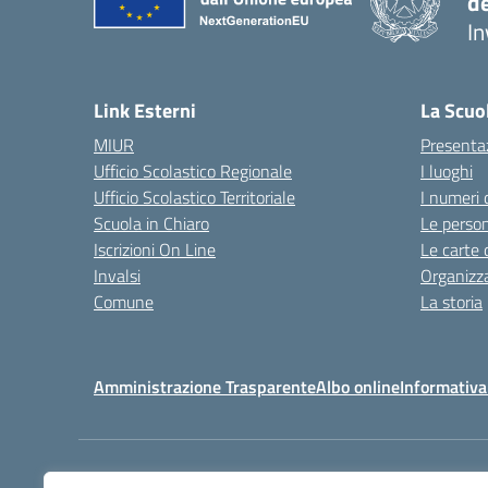
d
In
— 
Link Esterni
La Scuo
MIUR
Presenta
Ufficio Scolastico Regionale
I luoghi
Ufficio Scolastico Territoriale
I numeri 
Scuola in Chiaro
Le perso
Iscrizioni On Line
Le carte 
Invalsi
Organizz
Comune
La storia
Amministrazione Trasparente
Albo online
Informativa