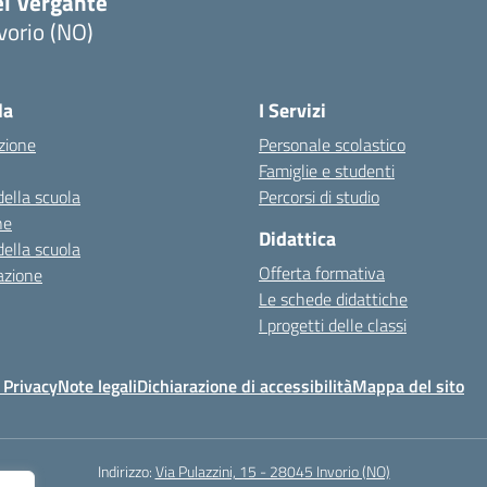
el Vergante
vorio (NO)
Visita la pagina iniziale della scuola
la
I Servizi
zione
Personale scolastico
Famiglie e studenti
della scuola
Percorsi di studio
ne
Didattica
della scuola
Offerta formativa
azione
Le schede didattiche
I progetti delle classi
 Privacy
Note legali
Dichiarazione di accessibilità
Mappa del sito
Indirizzo:
Via Pulazzini, 15 - 28045 Invorio (NO)