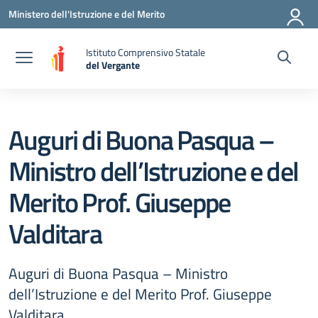
Vai ai contenuti
Vai al menu di navigazione
Vai al footer
Ministero dell'Istruzione e del Merito
Istituto Comprensivo Statale
del Vergante
— Visita la pagina iniziale della scuola
Auguri di Buona Pasqua –
Ministro dell’Istruzione e del
Merito Prof. Giuseppe
Valditara
Auguri di Buona Pasqua – Ministro
dell’Istruzione e del Merito Prof. Giuseppe
Valditara