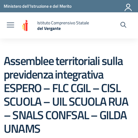
Vai ai contenuti
Vai al menu di navigazione
Vai al footer
Ministero dell'Istruzione e del Merito
Istituto Comprensivo Statale
del Vergante
— Visita la pagina iniziale della scuola
Assemblee territoriali sulla
previdenza integrativa
ESPERO – FLC CGIL – CISL
SCUOLA – UIL SCUOLA RUA
– SNALS CONFSAL – GILDA
UNAMS