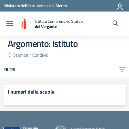
Vai ai contenuti
Vai al menu di navigazione
Vai al footer
Ministero dell'Istruzione e del Merito
Istituto Comprensivo Statale
del Vergante
— Visita la pagina iniziale della scuola
Argomento: Istituto
Stampa / Condividi
FILTRI
I numeri della scuola
Istituto Comprensivo Statale