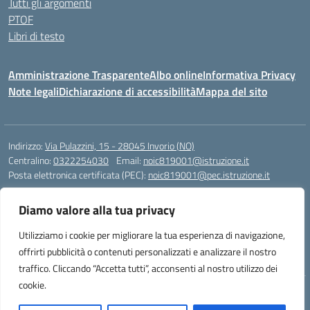
Tutti gli argomenti
PTOF
Libri di testo
Amministrazione Trasparente
Albo online
Informativa Privacy
Note legali
Dichiarazione di accessibilità
Mappa del sito
Indirizzo:
Via Pulazzini, 15 - 28045 Invorio (NO)
Centralino:
0322254030
Email:
noic819001@istruzione.it
Posta elettronica certificata (PEC):
noic819001@pec.istruzione.it
Codice fiscale: 90009280034
Diamo valore alla tua privacy
Codice meccanografico:
NOIC819001
Codice Indice delle Pubbliche Amministrazioni (IPA): istsc_noic819001
Utilizziamo i cookie per migliorare la tua esperienza di navigazione,
Codice unico di fatturazione (CUF): UFZ9M3
offrirti pubblicità o contenuti personalizzati e analizzare il nostro
traffico. Cliccando “Accetta tutti”, acconsenti al nostro utilizzo dei
cookie.
Idea e progetto di Designers Italia