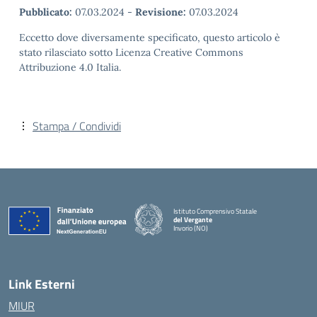
Pubblicato:
07.03.2024
-
Revisione:
07.03.2024
Eccetto dove diversamente specificato, questo articolo è
stato rilasciato sotto Licenza Creative Commons
Attribuzione 4.0 Italia.
Stampa / Condividi
Istituto Comprensivo Statale
del Vergante
Invorio (NO)
— Visita la pagina iniziale della scuola
Link Esterni
MIUR