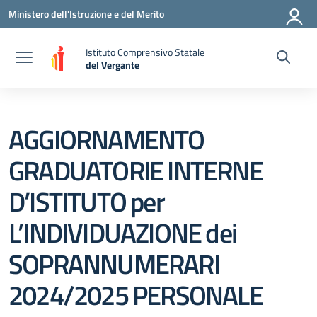
Vai ai contenuti
Vai al menu di navigazione
Vai al footer
Ministero dell'Istruzione e del Merito
Istituto Comprensivo Statale
del Vergante
— Visita la pagina iniziale della scuola
AGGIORNAMENTO
GRADUATORIE INTERNE
D’ISTITUTO per
L’INDIVIDUAZIONE dei
SOPRANNUMERARI
2024/2025 PERSONALE