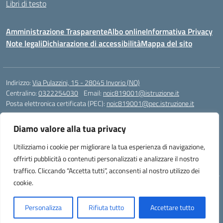
Libri di testo
Amministrazione Trasparente
Albo online
Informativa Privacy
Note legali
Dichiarazione di accessibilità
Mappa del sito
Indirizzo:
Via Pulazzini, 15 - 28045 Invorio (NO)
Centralino:
0322254030
Email:
noic819001@istruzione.it
Posta elettronica certificata (PEC):
noic819001@pec.istruzione.it
Codice fiscale: 90009280034
Diamo valore alla tua privacy
Codice meccanografico:
NOIC819001
Codice Indice delle Pubbliche Amministrazioni (IPA): istsc_noic819001
Utilizziamo i cookie per migliorare la tua esperienza di navigazione,
Codice unico di fatturazione (CUF): UFZ9M3
offrirti pubblicità o contenuti personalizzati e analizzare il nostro
traffico. Cliccando “Accetta tutti”, acconsenti al nostro utilizzo dei
cookie.
Idea e progetto di Designers Italia
Personalizza
Rifiuta tutto
Accettare tutto