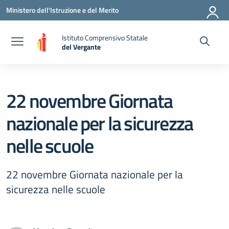
Vai ai contenuti
Vai al menu di navigazione
Vai al footer
Ministero dell'Istruzione e del Merito
Istituto Comprensivo Statale
del Vergante
— Visita la pagina iniziale della scuola
22 novembre Giornata
nazionale per la sicurezza
nelle scuole
22 novembre Giornata nazionale per la
sicurezza nelle scuole