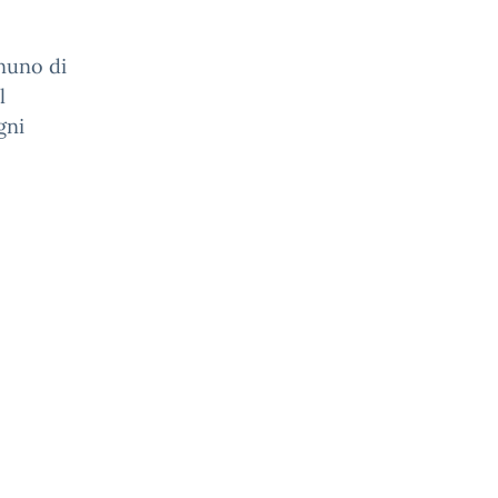
nuno di
l
gni