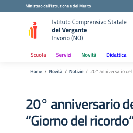
Vai ai contenuti
Vai al menu di navigazione
Vai al footer
Ministero dell'Istruzione e del Merito
Istituto Comprensivo Statale
del Vergante
Invorio (NO)
 della scuola
— Visita la pagina iniziale del
Scuola
Servizi
Novità
Didattica
Home
Novità
Notizie
20° anniversario del 
20° anniversario d
“Giorno del ricordo