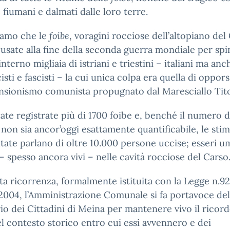
i, fiumani e dalmati dalle loro terre.
iamo che le
foibe
, voragini rocciose dell’altopiano del
usate alla fine della seconda guerra mondiale per sp
interno migliaia di istriani e triestini – italiani ma anch
cisti e fascisti – la cui unica colpa era quella di oppors
ansionismo comunista propugnato dal Maresciallo Tit
ate registrate più di 1700 foibe e, benché il numero d
 non sia ancor’oggi esattamente quantificabile, le sti
tate parlano di oltre 10.000 persone uccise; esseri u
 – spesso ancora vivi – nelle cavità rocciose del Carso
ta ricorrenza, formalmente istituita con la Legge n.92
004, l’Amministrazione Comunale si fa portavoce del
io dei Cittadini di Meina per mantenere vivo il ricord
del contesto storico entro cui essi avvennero e dei