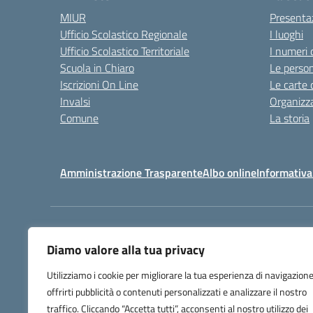
MIUR
Presenta
Ufficio Scolastico Regionale
I luoghi
Ufficio Scolastico Territoriale
I numeri 
Scuola in Chiaro
Le perso
Iscrizioni On Line
Le carte 
Invalsi
Organizz
Comune
La storia
Amministrazione Trasparente
Albo online
Informativa
Centralino:
032225403
Diamo valore alla tua privacy
Utilizziamo i cookie per migliorare la tua esperienza di navigazione
offrirti pubblicità o contenuti personalizzati e analizzare il nostro
traffico. Cliccando “Accetta tutti”, acconsenti al nostro utilizzo dei