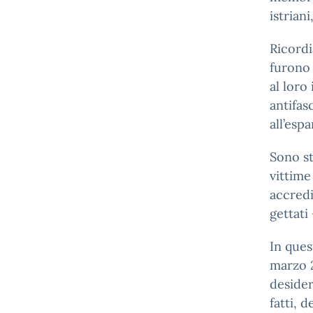
istrian
Ricord
furono 
al loro 
antifas
all’esp
Sono st
vittime
accredi
gettati
In ques
marzo 2
desider
fatti, 