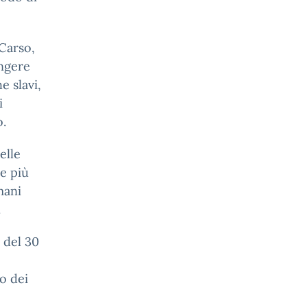
 Carso,
ingere
e slavi,
i
o.
elle
me più
mani
.
 del 30
o dei