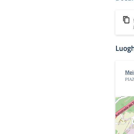
Luogh
Mein
PIA