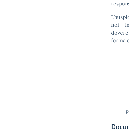
respons
L’auspi
noi – i
dovere
forma d
Il 
Prof.
Docu