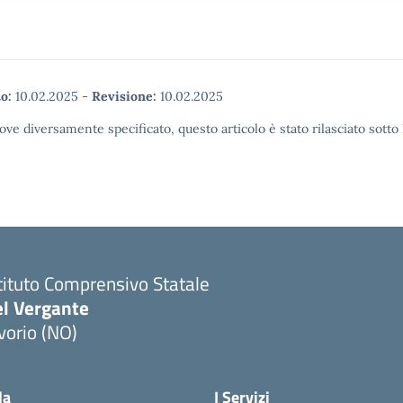
o:
10.02.2025
-
Revisione:
10.02.2025
ove diversamente specificato, questo articolo è stato rilasciato sott
tituto Comprensivo Statale
el Vergante
vorio (NO)
Visita la pagina iniziale della scuola
la
I Servizi