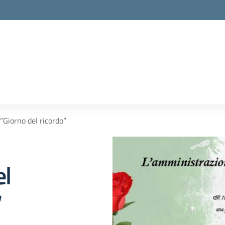
la scuola
“Giorno del ricordo“
el
“