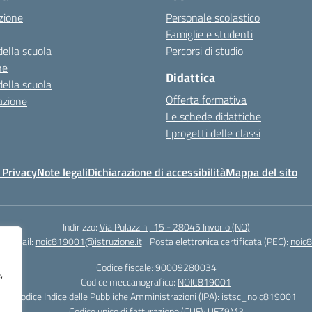
zione
Personale scolastico
Famiglie e studenti
della scuola
Percorsi di studio
ne
Didattica
della scuola
Offerta formativa
azione
Le schede didattiche
I progetti delle classi
 Privacy
Note legali
Dichiarazione di accessibilità
Mappa del sito
Indirizzo:
Via Pulazzini, 15 - 28045 Invorio (NO)
0
Email:
noic819001@istruzione.it
Posta elettronica certificata (PEC):
noic8
Codice fiscale: 90009280034
,
Codice meccanografico:
NOIC819001
Codice Indice delle Pubbliche Amministrazioni (IPA): istsc_noic819001
Codice unico di fatturazione (CUF): UFZ9M3