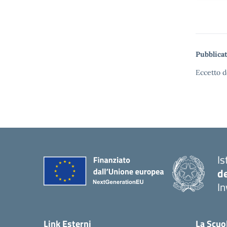
Pubblicat
Eccetto d
Is
d
In
— 
Link Esterni
La Scuo